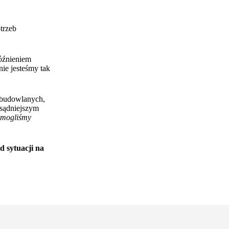
trzeb
późnieniem
nie jesteśmy tak
 budowlanych,
zsądniejszym
 mogliśmy
d sytuacji na