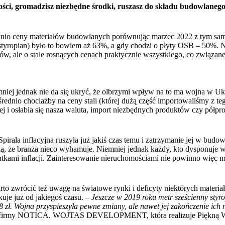
ści, gromadzisz niezbędne środki, ruszasz do składu budowlanego
średnio ceny materiałów budowlanych porównując marzec 2022 z tym s
. styropian) było to bowiem aż 63%, a gdy chodzi o płyty OSB – 50%.
ów, ale o stale rosnących cenach praktycznie
wszystkiego, co związa
mniej jednak nie da się ukryć, że olbrzymi wpływ na to ma wojna w Ukr
ednio chociażby na ceny stali (której dużą część importowaliśmy z teg
j i osłabia się nasza waluta, import niezbędnych produktów czy półp
Spirala inflacyjna ruszyła już jakiś czas temu i zatrzymanie jej w budo
ą, że branża nieco wyhamuje. Niemniej jednak każdy, kto dysponuje 
kutkami inflacji. Zainteresowanie nieruchomościami nie powinno więc ma
arto zwrócić też uwagę na światowe rynki i deficyty niektórych materia
uje już od jakiegoś czasu. –
Jeszcze w 2019 roku metr sześcienny styr
8 zł. Wojna przyspieszyła pewne zmiany, ale nawet jej zakończenie ich 
 firmy
NOTICA. WOJTAS DEVELOPMENT
, która realizuje
Piękną 