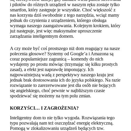
i pilotów do różnych urządzeń w naszym ręku zostaje tylko
smartfon, który zastępuje je wszystkie. Choć większość z
nas korzysta dziś swobodnie z tego narzędzia, wciąż mamy
jednak do czynienia z urządzeniem, którego obsługa
wymaga naszego zaangażowania. Kolejnym krokiem, który
już następuje, jest więc maksymalne uproszczenie
zarządzania inteligentnym domem.
A czy może być coś prostszego niż dom reagujący na nasze
polecenia głosowe? Systemy od Google’a i Amazona są
coraz popularniejsze zagranicą – komendy do nich
wydajemy po prostu mówiąc (trzymając się kilku prostych
zasad), a efekt jest naprawdę imponujący. Ich
najpoważniejszą wadą z perspektywy naszego kraju jest
jednak brak dostosowania ich do języka polskiego. Na razie
rozwiązanie to zarezerwowane jest dla osób nie bojących
się angielskiego, choć pewnie w najbliższym czasie
spodziewać się możemy na tym polu zmian.
KORZYŚCI… I ZAGROŻENIA?
Inteligentny dom to nie tylko wygoda. Rozwiązania tego
typu pozwalają nam też oszczędzać energię elektryczną.
Pomogą w zlokalizowaniu
urządzeń będących tzw.