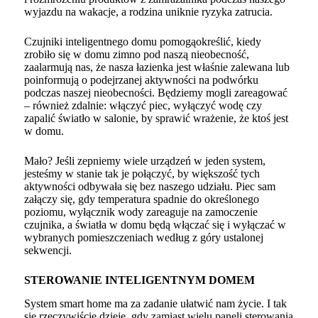
wyjazdu na wakacje, a rodzina uniknie ryzyka zatrucia.
Czujniki inteligentnego domu pomogąokreślić, kiedy
zrobiło się w domu zimno pod naszą nieobecność,
zaalarmują nas, że nasza łazienka jest właśnie zalewana lub
poinformują o podejrzanej aktywności na podwórku
podczas naszej nieobecności. Będziemy mogli zareagować
– również zdalnie: włączyć piec, wyłączyć wodę czy
zapalić światło w salonie, by sprawić wrażenie, że ktoś jest
w domu.
Mało? Jeśli zepniemy wiele urządzeń w jeden system,
jesteśmy w stanie tak je połączyć, by większość tych
aktywności odbywała się bez naszego udziału. Piec sam
załączy się, gdy temperatura spadnie do określonego
poziomu, wyłącznik wody zareaguje na zamoczenie
czujnika, a
światła w domu
będą włączać się i wyłączać w
wybranych pomieszczeniach według z góry ustalonej
sekwencji.
STEROWANIE INTELIGENTNYM DOMEM
System smart home ma za zadanie ułatwić nam życie. I tak
się rzeczywiście dzieje, gdy zamiast wielu paneli sterowania