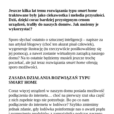
Jeszcze kilka lat temu rozwiązania typu
smart home
traktowane były jako ciekawostka i melodia przyszłości.
Dziś, dzięki coraz bardziej przystępnym cenom
urządzeń, trafiły do naszych domów. Jak możemy je
wykorzystać?
Sporo słychać ostatnio o sztucznej inteligencji – napisze za
nas artykuł blogowy (choć ten akurat pisał człowiek),
wygeneruje ilustrację (tu rzeczywiście posiłkowaliśmy się
jej pomocą), a nawet zostanie wirtualnym zarządcą naszego
domu? Na to ostatnie będziemy musieli jeszcze trochę
poczekać, ale już teraz rozwiązania
smart home
oferują
sporo możliwości.
ZASADA DZIAŁANIA ROZWIĄZAŃ TYPU
SMART HOME
Coraz więcej urządzeń w naszym domu posiada możliwość
podłączenia do internetu… choć na pierwszy rzut oka część
z nich zupełnie tego nie potrzebuje. Bo po co nam
podłączenie do internetu w lodówce? Szybko zmienimy
jednak zdanie, gdy lodówka poinformuje nas o awarii prądu
i rozmrożeniu produktów z zamrażalnika podczas naszego