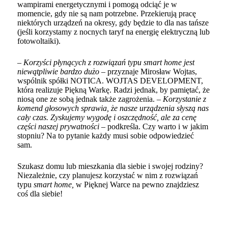
wampirami energetycznymi
i pomogą odciąć je w
momencie, gdy nie są nam potrzebne. Przekierują pracę
niektórych urządzeń na okresy, gdy będzie to dla nas tańsze
(jeśli korzystamy z nocnych taryf na energię elektryczną lub
fotowoltaiki).
–
Korzyści płynących z rozwiązań typu smart home jest
niewątpliwie bardzo dużo
– przyznaje Mirosław Wojtas,
wspólnik spółki
NOTICA. WOJTAS DEVELOPMENT
,
która realizuje
Piękną Warkę
. Radzi jednak, by pamiętać, że
niosą one ze sobą jednak także zagrożenia. –
Korzystanie z
komend głosowych sprawia, że nasze urządzenia słyszą nas
cały czas. Zyskujemy wygodę i oszczędność, ale za cenę
części naszej prywatności
– podkreśla. Czy warto i w jakim
stopniu? Na to pytanie każdy musi sobie odpowiedzieć
sam.
Szukasz domu lub mieszkania dla siebie i swojej rodziny?
Niezależnie, czy planujesz korzystać w nim z rozwiązań
typu
smart home,
w
Pięknej Warce na pewno znajdziesz
coś dla siebie
!