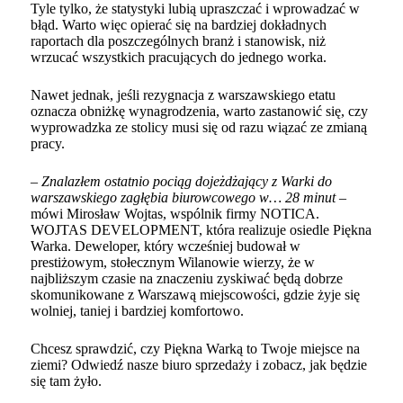
Tyle tylko, że statystyki lubią upraszczać i wprowadzać w
błąd. Warto więc opierać się na bardziej dokładnych
raportach dla poszczególnych branż i stanowisk, niż
wrzucać wszystkich pracujących do jednego worka.
Nawet jednak, jeśli rezygnacja z warszawskiego etatu
oznacza obniżkę wynagrodzenia, warto zastanowić się, czy
wyprowadzka ze stolicy musi się od razu wiązać ze zmianą
pracy.
–
Znalazłem ostatnio
pociąg dojeżdżający z Warki do
warszawskiego zagłębia biurowcowego w… 28 minut
–
mówi Mirosław Wojtas, wspólnik firmy
NOTICA.
WOJTAS DEVELOPMENT
, która realizuje
osiedle Piękna
Warka
. Deweloper, który wcześniej
budował w
prestiżowym, stołecznym Wilanowie
wierzy, że w
najbliższym czasie na znaczeniu zyskiwać będą dobrze
skomunikowane z Warszawą miejscowości, gdzie żyje się
wolniej, taniej i bardziej komfortowo.
Chcesz sprawdzić, czy Piękna Warką to Twoje miejsce na
ziemi?
Odwiedź nasze biuro sprzedaży
i zobacz, jak będzie
się tam żyło.