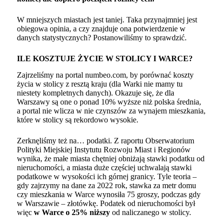
W mniejszych miastach jest taniej. Taka przynajmniej jest
obiegowa opinia, a czy znajduje ona potwierdzenie w
danych statystycznych? Postanowiliśmy to sprawdzić.
ILE KOSZTUJE ŻYCIE W STOLICY I WARCE?
Zajrzeliśmy na portal
numbeo.com
, by porównać koszty
życia w stolicy z resztą kraju (dla Warki nie mamy tu
niestety kompletnych danych). Okazuje się, że dla
Warszawy są one o ponad 10% wyższe niż polska średnia,
a portal nie wlicza w nie czynszów za wynajem mieszkania,
które w stolicy są rekordowo wysokie.
Zerknęliśmy też na… podatki.
Z raportu Obserwatorium
Polityki Miejskiej Instytutu Rozwoju Miast i Regionów
wynika, że małe miasta chętniej obniżają stawki podatku od
nieruchomości, a miasta duże częściej uchwalają stawki
podatkowe w wysokości ich górnej granicy. Tyle teoria –
gdy zajrzymy na dane za 2022 rok, stawka za metr domu
czy mieszkania w Warce wynosiła 75 groszy, podczas gdy
w Warszawie – złotówkę. Podatek od nieruchomości był
więc
w Warce o 25% niższy
od naliczanego w stolicy.