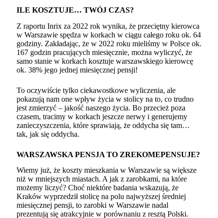
ILE KOSZTUJE… TWÓJ CZAS?
Z raportu Inrix za 2022 rok wynika, że przeciętny kierowca
w Warszawie spędza w korkach w ciągu całego roku ok. 64
godziny. Zakładając, że w 2022 roku mieliśmy w Polsce ok.
167 godzin pracujących miesięcznie, można wyliczyć, że
samo stanie w korkach kosztuje warszawskiego kierowcę
ok. 38% jego jednej miesięcznej pensji!
To oczywiście tylko ciekawostkowe wyliczenia, ale
pokazują nam one wpływ życia w stolicy na to, co trudno
jest zmierzyć – jakość naszego życia. Bo przecież poza
czasem, tracimy w korkach jeszcze nerwy i generujemy
zanieczyszczenia, które sprawiają, że oddycha się tam…
tak, jak się oddycha.
WARSZAWSKA PENSJA TO ZREKOMEPENSUJE?
Wiemy już, że koszty mieszkania w Warszawie są większe
niż w mniejszych miastach. A jak z zarobkami, na które
możemy liczyć? Choć niektóre badania wskazują, że
Kraków wyprzedził stolicę
na polu najwyższej średniej
miesięcznej pensji, to zarobki w Warszawie nadal
prezentują się atrakcyjnie w porównaniu z resztą Polski.