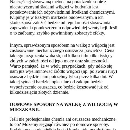
Najczęściej stosowaną metodą na poradzenie sobie z
nieestetycznymi śladami wilgoci w budynku jest
potraktowanie ich odpowiednimi środkami chemicznymi.
Kupimy je w każdym markecie budowlanym, a ich
skuteczność zależeć będzie od regularności stosowania i
zapewnienia pomieszczeniu odpowiedniej wentylacji. Jeśli
o to zadbamy, szybko powinniśmy zobaczyć efekty.
Innym, sprawdzonym sposobem na walkę z wilgocią jest
zastosowanie mechanicznego osuszacza powietrza. Cena
takiego urządzenia waha się od kilkuset do kilku tysięcy
złotych w zależności od jego mocy oraz skuteczności.
Warto pamiętać, że w wielu przypadkach, gdy udało się
nam już wyeliminować źródło wilgoci (np. po awarii rury)
osuszacz będzie nam potrzebny tylko przez kilka dni. W
takiej sytuacji bardziej opłacalne od zakupu będzie
wypożyczenie osuszacza, co będzie kosztować już od
kilkudziesięciu złotych dziennie.
DOMOWE SPOSOBY NA WALKĘ Z WILGOCIĄ W
MIESZKANIU
Jeśli nie profesjonalna chemia ani osuszacze mechaniczne,
to co? Możemy sięgnąć również po domowe sposoby.
Podzielona na niewielkie kostki kreda, gdy przyłożymy ją