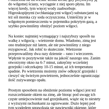
do wilgotnej ściany, wyciągnie z niej sporo płynu. Im
więcej kredy, tym więcej wody zaabsorbuje.
Higroskopijnymi (wchłaniającymi wilgoć) substancjami są
też sól morska czy soda oczyszczona. Umieśćmy je w
wilgotnym pomieszczeniu w pojemniku pokrytym gazą, a
szybko powinniśmy obniżyć poziom wilgoci.
Na koniec najmniej wymagający i najszybszy sposób na
walkę z wilgocią –
wietrzenie domu
. Wiadomo, zimą jest
ono trudniejsze niż latem, ale nie powinniśmy z niego
rezygnować. Jak robić to skutecznie. Wietrzenie
przeprowadźmy dwa razy dziennie – rano i wieczorem.
Wpłynie to pozytywnie także na jakość naszego snu. Zanim
otworzymy okno na 6-7 minut, zakręćmy wcześniej
grzejniki i odczekajmy 10-15 minut, aż ich temperatura
spadnie. Po wietrzeniu możemy znów odkręcić grzejniki i
cieszyć się świeżym powietrzem, jednocześnie ograniczając
ilość zużywanego opału.
Prostym sposobem na obniżenie poziomu wilgoci jest też
rozszczelnianie okiem na zimę
, ale biorąc pod uwagę ich
częste umiejscowienie nad grzejnikami, wiąże się to niestety
z wyższymi rachunkami za ogrzewanie. Dużo lepiej pod
tym względem sprawdzają się nawiewniki okienne, które