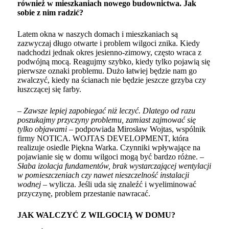
również w mieszkaniach nowego budownictwa. Jak
sobie z nim radzić?
Latem okna w naszych domach i mieszkaniach są
zazwyczaj długo otwarte i problem wilgoci znika. Kiedy
nadchodzi jednak okres jesienno-zimowy, często wraca z
podwójną mocą. Reagujmy szybko, kiedy tylko pojawią się
pierwsze oznaki problemu. Dużo łatwiej będzie nam go
zwalczyć, kiedy na ścianach nie będzie jeszcze grzyba czy
łuszczącej się farby.
–
Zawsze lepiej zapobiegać niż leczyć. Dlatego od razu
poszukajmy przyczyny problemu, zamiast zajmować się
tylko objawami
– podpowiada Mirosław Wojtas, wspólnik
firmy
NOTICA. WOJTAS DEVELOPMENT
, która
realizuje
osiedle Piękna Warka
. Czynniki wpływające na
pojawianie się w domu wilgoci mogą być bardzo różne. –
Słaba izolacja fundamentów, brak wystarczającej wentylacji
w pomieszczeniach czy nawet nieszczelność instalacji
wodnej
– wylicza. Jeśli uda się znaleźć i wyeliminować
przyczynę, problem przestanie nawracać.
JAK WALCZYĆ Z WILGOCIĄ W DOMU?