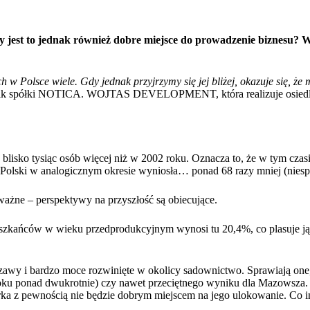
y jest to jednak również dobre miejsce do prowadzenie biznesu? W
h w Polsce wiele. Gdy jednak przyjrzymy się jej bliżej, okazuje się, ż
k spółki
NOTICA. WOJTAS DEVELOPMENT
, która realizuje
osied
lisko tysiąc osób więcej niż w 2002 roku. Oznacza to, że w tym czasi
 Polski w analogicznym okresie wyniosła… ponad 68 razy mniej (nies
ważne – perspektywy na przyszłość są obiecujące.
szkańców w wieku przedprodukcyjnym wynosi tu 20,4%, co plasuje ją 
szawy
i bardzo moce rozwinięte w okolicy sadownictwo. Sprawiają one
 roku ponad dwukrotnie) czy nawet przeciętnego wyniku dla Mazowsza. 
Warka z pewnością nie będzie dobrym miejscem na jego ulokowanie. Co 