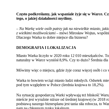
Często podkreślamy, jak wspaniale żyje się w Warce. Cz
tego, o jakiej działalności myślimy.
–
Na Warkę wiele osób patrzy jak na niewielkie miasto, jakic
z wielkimi możliwościami
– mówi Mirosław Wojtas, wspólni
Dlaczego Warka to dobre miejsce dla biznesu?
DEMOGRAFIA I LOKALIZACJA
Miasto Warka liczyło w 2020 roku 12 010 mieszkańców. To b
naturalny w Warce wyniósł 8,9%. Czy to dużo? Średnia dla
Mówimy więc o miejscu, gdzie żyje coraz więcej osób i co 
Warka to bowiem wciąż miasto ludzi młodych. Odsetek mie
pod tym względem w Polsce (średnia krajowa to 18,2%).
Na sytuację gospodarczą Warki wpływają też
bliskość War
mieście jest wyraźnie niższe od średniej krajowej (w 2018
podstawą naszego biznesplanu jest tania siła robocza, to 
nam na chłonnym rynku lokalnym.