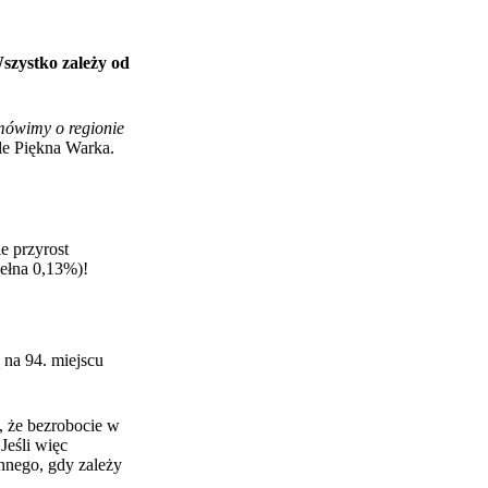
szystko zależy od
e mówimy o regionie
le Piękna Warka
.
e przyrost
pełna 0,13%)!
na 94. miejscu
, że bezrobocie w
Jeśli więc
innego, gdy zależy