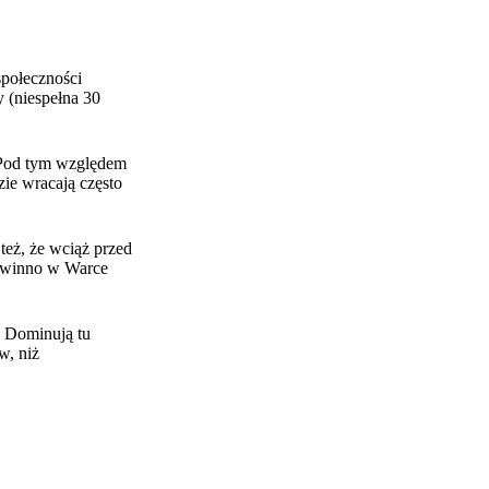
połeczności
y (
niespełna 30
. Pod tym względem
zie wracają często
eż, że wciąż przed
powinno w Warce
. Dominują tu
w, niż