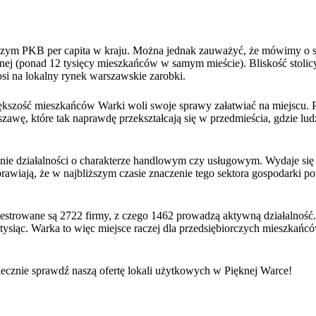
szym PKB per capita w kraju. Można jednak zauważyć, że mówimy o s
znej (ponad 12 tysięcy mieszkańców w samym mieście). Bliskość stolic
osi na lokalny rynek warszawskie zarobki.
e większość mieszkańców Warki woli swoje sprawy załatwiać na miejscu
awę, które tak naprawdę przekształcają się w przedmieścia, gdzie lud
e działalności o charakterze handlowym czy usługowym. Wydaje się t
prawiają, że w najbliższym czasie znaczenie tego sektora gospodarki 
strowane są 2722 firmy, z czego 1462 prowadzą aktywną działalność
tysiąc. Warka to więc miejsce raczej dla przedsiębiorczych mieszkańcó
iecznie
sprawdź naszą ofertę lokali użytkowych w Pięknej Warce
!