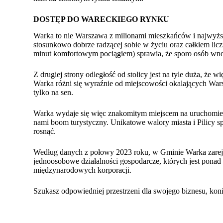
DOSTĘP DO WARECKIEGO RYNKU
Warka to nie Warszawa z milionami mieszkańców i najwyż
stosunkowo dobrze radzącej sobie w życiu oraz całkiem lic
minut komfortowym pociągiem
) sprawia, że sporo osób wn
Z drugiej strony odległość od stolicy jest na tyle duża, ż
Warka różni się wyraźnie od miejscowości okalających Warsz
tylko na sen.
Warka wydaje się więc znakomitym miejscem na uruchomieni
nami boom turystyczny. Unikatowe walory miasta i Pilicy s
rosnąć.
Według danych z połowy 2023 roku, w Gminie Warka zareje
jednoosobowe działalności gospodarcze, których jest ponad 
międzynarodowych korporacji.
Szukasz odpowiedniej przestrzeni dla swojego biznesu, kon