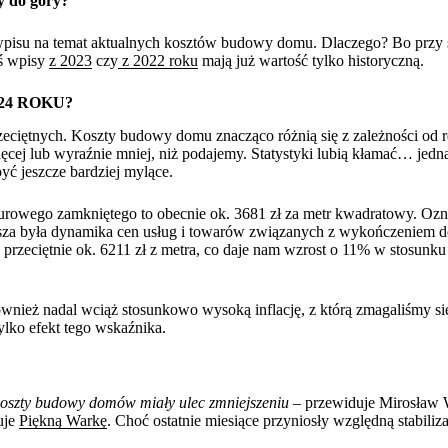
y do góry?
 wpisu na temat aktualnych kosztów budowy domu. Dlaczego? Bo przy 
iś wpisy
z 2023
czy
z 2022 roku
mają już wartość tylko historyczną.
24 ROKU?
zeciętnych. Koszty budowy domu znacząco różnią się z zależności od r
ęcej lub wyraźnie mniej, niż podajemy. Statystyki lubią kłamać… jedna
yć jeszcze bardziej mylące.
rowego zamkniętego to obecnie ok. 3681 zł za metr kwadratowy. Ozna
ejsza była dynamika cen usług i towarów związanych z wykończeniem 
rzeciętnie ok. 6211 zł z metra, co daje nam wzrost o 11% w stosunku
wnież nadal wciąż stosunkowo wysoką inflację, z którą zmagaliśmy si
lko efekt tego wskaźnika.
e koszty budowy domów miały ulec zmniejszeniu
– przewiduje Mirosław 
uje
Piękną Warkę
. Choć ostatnie miesiące przyniosły względną stabiliza