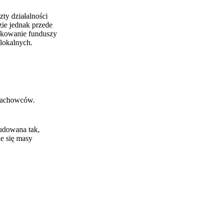
zty działalności
zie jednak przede
okowanie funduszy
lokalnych.
 fachowców.
udowana tak,
ie się masy