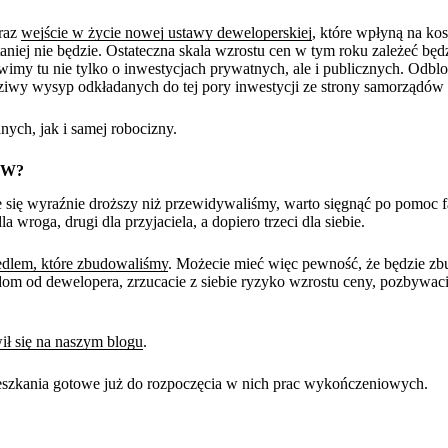
oraz
wejście w życie nowej ustawy deweloperskiej
, które wpłyną na kos
aniej nie będzie. Ostateczna skala wzrostu cen w tym roku zależeć będ
my tu nie tylko o inwestycjach prywatnych, ale i publicznych. Odbl
ziwy wysyp odkładanych do tej pory inwestycji ze strony samorządów 
ych, jak i samej robocizny.
ÓW?
e się wyraźnie droższy niż przewidywaliśmy, warto sięgnąć po pomoc
wroga, drugi dla przyjaciela, a dopiero trzeci dla siebie.
edlem, które zbudowaliśmy
. Możecie mieć więc pewność, że będzie zb
 dom od dewelopera, zrzucacie z siebie ryzyko wzrostu ceny, pozbywac
ił się na naszym blogu
.
eszkania gotowe już do rozpoczęcia w nich prac wykończeniowych.