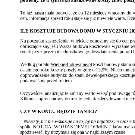
powiemy, że w tym roku analizowane koszty znów poszł
To już nasza mała tradycja, że co 12 miesięcy wracamy do
cen, informacja sprzed roku staje się już niewiele warta. Dz
ILE KOSZTUJE BUDOWA DOMU W STYCZNIU 20
Na początku zastrzeżenie, w tekście odnosimy się do cen pr
obruszajcie się, jeśli Wasza budowa kosztowała wyraźnie wi
rynek przez pryzmat jednostkowego doświadczenia potrafi b
Według portalu
WielkieBudowanie.pl
koszt budowy stanu su
ostatniego roku koszty poszły w górę o 13,9%. Nieco mni
doprowadzenie budynku do stanu deweloperskiego kosztuje p
podawaliśmy przed rokiem.
Oczywiście, analizując te zmiany warto wziąć pod uwagę ró
Kilkunastoprocentowy wzrost to jednak zdecydowanie nie ty
CZY W KOŃCU BĘDZIE TANIEJ?
–
Niestety, nic nie wskazuje na to, by na najbliższym czasi
spółki NOTICA. WOJTAS DEVELOPMENT, która realiz
spodziewać, by utrzymała się ona w najbliższym czasie.