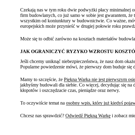
Czekają nas w tym roku dwie podwyżki płacy minimalnej 
firm budowlanych, co już samo w sobie jest gwarantem, że t
wszystkim od koniunktury w budownictwie. Co ważne, mówi
europejskich może przynieść w drugiej połowie roku prawd
Może się to odbić zarówno na kosztach materiałów budowlan
JAK OGRANICZYĆ RYZYKO WZROSTU KOSZT
Jeśli chcemy uniknąć niebezpieczeństwa, że nasz dom okaż
Popularne powiedzenie mówi, że pierwszy dom buduje się dla 
Mamy to szczęście, że
Piękna Warka nie jest pierwszym osi
jakbyśmy budowali dla siebie. Co więcej, decydując się na
kłopotów i oszczędzacie czas, pieniądze oraz nerwy.
To oczywiście temat na
osobny wpis, który już kiedyś pojaw
Chcesz nas sprawdzić?
Odwiedź Piękną Warkę
i zobacz mi