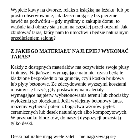
Wypicie kawy na dworze, relaks z książką na leżaku, lub po
prostu obserwowanie, jak dzieci mogą się bezpiecznie
bawić na podwórku – gdy myślimy o zakupie domu, to
właśnie taki obrazy stają nam najczęściej przed oczami. Jak
zbudować taras, który nam to umożliwi i będzie
naturalnym
przedłużeniem salonu
?
Z JAKIEGO MATERIAŁU NAJLEPIEJ WYKONAĆ
TARAS?
Każdy z dostępnych materiałów ma oczywiście swoje plusy
i minusy. Najtańsze i wymagające najmniej czasu będą te
kładzione bezpośrednio na gruncie, czyli kostka brukowa
lub płyty betonowe. Ze zdecydowanie wyższymi kosztami
musimy się liczyć, gdy postawimy na materiały
wymagające najpierw wybetonowania terenu lub chociażby
wyłożenia go bloczkami. Jeśli wylejemy betonowy taras,
możemy wybierać potem z bogactwa wzorów płytek
ceramicznych lub desek naturalnych albo kompozytowych.
W przypadku bloczków, do naszej dyspozycji pozostają
tylko deski.
Deski naturalne mają wiele zalet – nie nagrzewają się