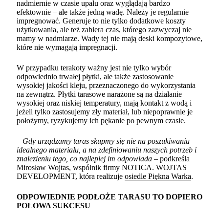
nadmiernie w czasie upału oraz wyglądają bardzo
efektownie – ale także jedną wadę. Należy je regularnie
impregnować. Generuje to nie tylko dodatkowe koszty
użytkowania, ale też zabiera czas, którego zazwyczaj nie
mamy w nadmiarze. Wady tej nie mają deski kompozytowe,
które nie wymagają impregnacji.
W przypadku terakoty ważny jest nie tylko wybór
odpowiednio trwałej płytki, ale także zastosowanie
wysokiej jakości kleju, przeznaczonego do wykorzystania
na zewnątrz. Płytki tarasowe narażone są na działanie
wysokiej oraz niskiej temperatury, mają kontakt z wodą i
jeżeli tylko zastosujemy zły materiał, lub niepoprawnie je
położymy, ryzykujemy ich pękanie po pewnym czasie.
–
Gdy urządzamy taras skupmy się nie na poszukiwaniu
idealnego materiału, a na zdefiniowaniu naszych potrzeb i
znalezieniu tego, co najlepiej im odpowiada
– podkreśla
Mirosław Wojtas, wspólnik firmy NOTICA. WOJTAS
DEVELOPMENT, która realizuje
osiedle Piękna Warka
.
ODPOWIEDNIE PODŁOŻE TARASU TO DOPIERO
POŁOWA SUKCESU