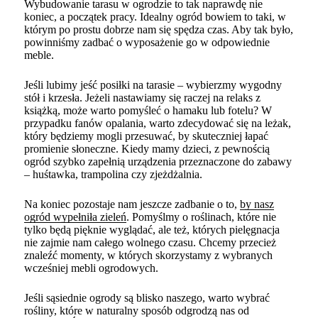
Wybudowanie tarasu w ogrodzie to tak naprawdę nie
koniec, a początek pracy. Idealny ogród bowiem to taki, w
którym po prostu dobrze nam się spędza czas. Aby tak było,
powinniśmy zadbać o wyposażenie go w odpowiednie
meble.
Jeśli lubimy jeść posiłki na tarasie – wybierzmy wygodny
stół i krzesła. Jeżeli nastawiamy się raczej na relaks z
książką, może warto pomyśleć o hamaku lub fotelu? W
przypadku fanów opalania, warto zdecydować się na leżak,
który będziemy mogli przesuwać, by skuteczniej łapać
promienie słoneczne. Kiedy mamy dzieci, z pewnością
ogród szybko zapełnią urządzenia przeznaczone do zabawy
– huśtawka, trampolina czy zjeżdżalnia.
Na koniec pozostaje nam jeszcze zadbanie o to,
by nasz
ogród wypełniła zieleń
. Pomyślmy o roślinach, które nie
tylko będą pięknie wyglądać, ale też, których pielęgnacja
nie zajmie nam całego wolnego czasu. Chcemy przecież
znaleźć momenty, w których skorzystamy z wybranych
wcześniej mebli ogrodowych.
Jeśli sąsiednie ogrody są blisko naszego, warto wybrać
rośliny, które w naturalny sposób odgrodzą nas od